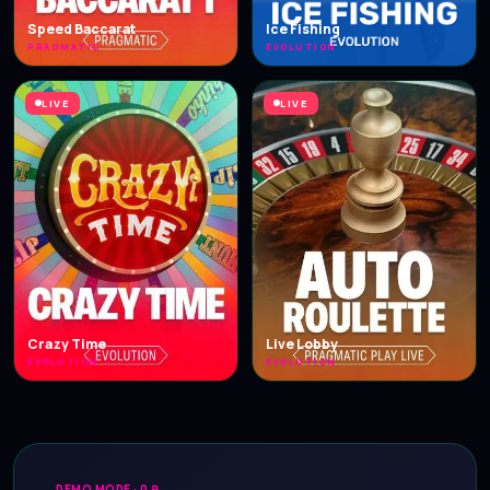
Speed Baccarat
Ice Fishing
PRAGMATIC
EVOLUTION
LIVE
LIVE
Crazy Time
Live Lobby
EVOLUTION
EVOLUTION
DEMO MODE · 0 ₽