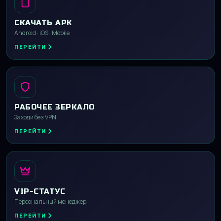
СКАЧАТЬ APK
Android · iOS · Mobile
ПЕРЕЙТИ
РАБОЧЕЕ ЗЕРКАЛО
Заходи без VPN
ПЕРЕЙТИ
VIP-СТАТУС
Персональный менеджер
ПЕРЕЙТИ