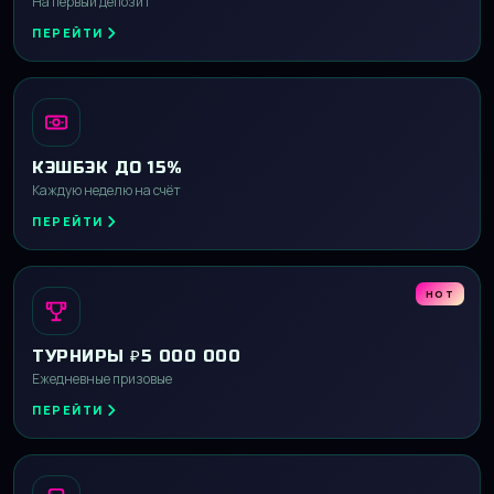
На первый депозит
ПЕРЕЙТИ
КЭШБЭК ДО 15%
Каждую неделю на счёт
ПЕРЕЙТИ
HOT
ТУРНИРЫ ₽5 000 000
Ежедневные призовые
ПЕРЕЙТИ