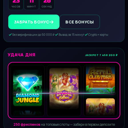
23
11
24
ЧАСОВ
МИНУТ
СЕКУНД
ЗАБРАТЬ БОНУС
ВСЕ БОНУСЫ
Без верификации до 50 000 ₽
Вывод за 15 минут
Crypto + карты
УДАЧА ДНЯ
JACKPOT 7 458 200 ₽
250 фриспинов
на топовые слоты — забери в первом депозите