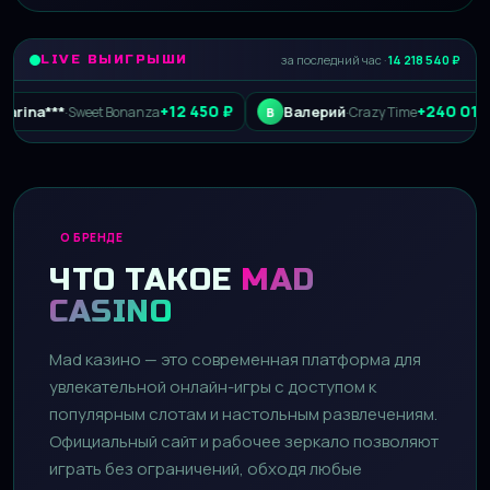
LIVE ВЫИГРЫШИ
за последний час ·
14 218 540 ₽
+12 450 ₽
+240 015 ₽
*
Валерий
·
Sweet Bonanza
·
Crazy Time
В
L
О БРЕНДЕ
ЧТО ТАКОЕ
MAD
CASINO
Mad казино — это современная платформа для
увлекательной онлайн-игры с доступом к
популярным слотам и настольным развлечениям.
Официальный сайт и рабочее зеркало позволяют
играть без ограничений, обходя любые