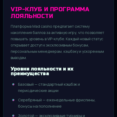
VIP-КЛУБ И ПРОГРАММА
ЛОЯЛЬНОСТИ
Платформа Mad casino предлагает систему
накопления баллов за активную игру, что позволяет
повышать уровень в VIP-клубе. Каждый новый статус
открывает доступ к эксклюзивным бонусам,
персональным менеджерам, кэшбэку и ускоренным
выводам.
Уровни лояльности и их
преимущества
Базовый — стандартный кэшбэк и
периодические акции
Серебряный — еженедельные фриспины,
бонусы на пополнение
Золотой — эксклюзивные турниры и